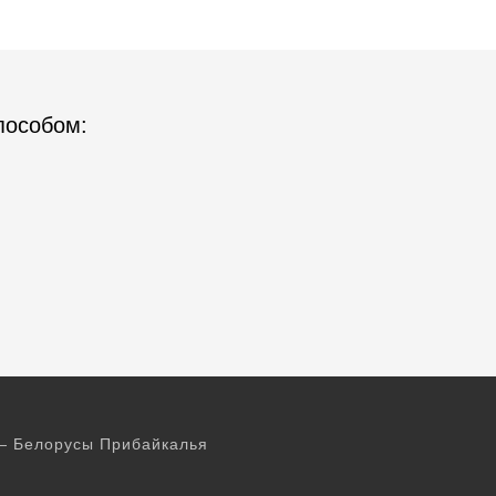
пособом:
 — Белорусы Прибайкалья