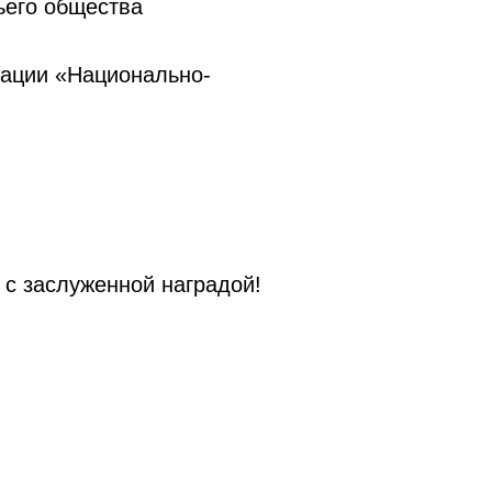
ьего общества
зации «Национально-
 с заслуженной наградой!