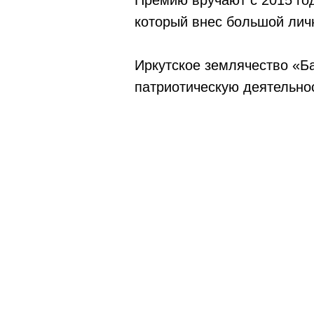
Премию вручают с 2015 го
который внес большой лич
Иркутское землячество «Ба
патриотическую деятельно