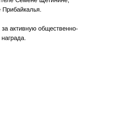
ятеле Семене Щетинине,
е Прибайкалья.
 за активную общественно-
 награда.