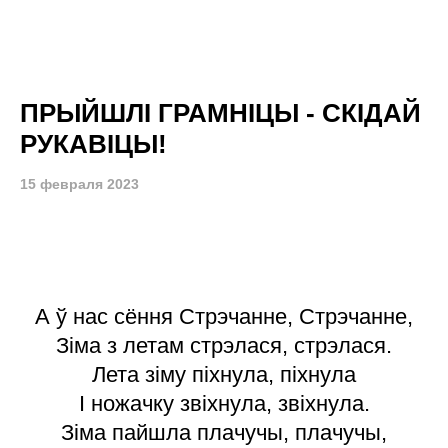
ПРЫЙШЛІ ГРАМНІЦЫ - СКІДАЙ
РУКАВІЦЫ!
15 февраля 2023
А ў нас сёння Стрэчанне, Стрэчанне,
Зіма з летам стрэлася, стрэлася.
Лета зіму піхнула, піхнула
I ножачку звіхнула, звіхнула.
Зіма пайшла плачучы, плачучы,